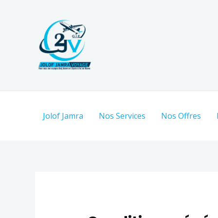
Aller
au
contenu
Jolof Jamra
Nos Services
Nos Offres